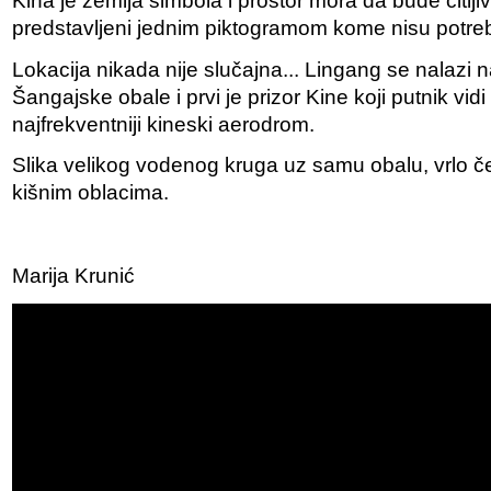
Kina je zemlja simbola i prostor mora da bude čitljiv,
predstavljeni jednim piktogramom kome nisu potrebn
Lokacija nikada nije slučajna... Lingang se nalazi na
Šangajske obale i prvi je prizor Kine koji putnik vid
najfrekventniji kineski aerodrom.
Slika velikog vodenog kruga uz samu obalu, vrlo č
kišnim oblacima.
Marija Krunić