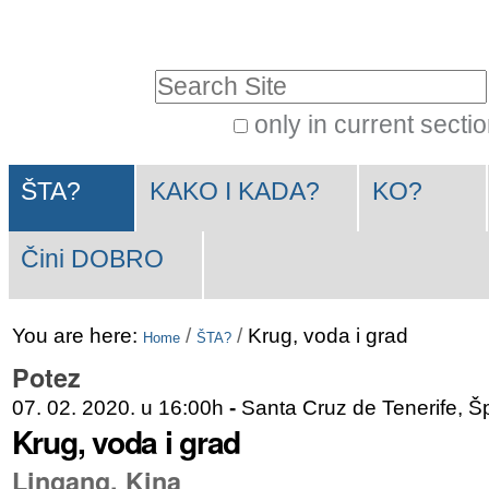
Skip
Personal
to
tools
Search Site
content.
|
only in current secti
Advanced
Skip
Navigation
Search…
to
ŠTA?
KAKO I KADA?
KO?
navigation
Čini DOBRO
You are here:
/
/
Krug, voda i grad
Home
ŠTA?
Potez
07. 02. 2020. u 16:00h
-
Santa Cruz de Tenerife, Š
Krug, voda i grad
Lingang, Kina