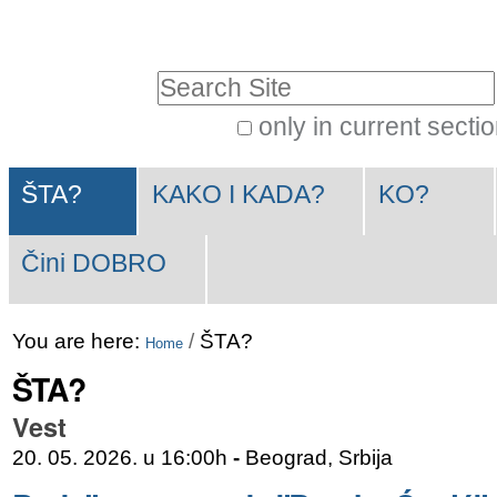
Skip
Personal
to
tools
Search Site
content.
|
only in current secti
Advanced
Skip
Navigation
Search…
to
ŠTA?
KAKO I KADA?
KO?
navigation
Čini DOBRO
You are here:
/
ŠTA?
Home
ŠTA?
Vest
20. 05. 2026. u 16:00h
-
Beograd, Srbija