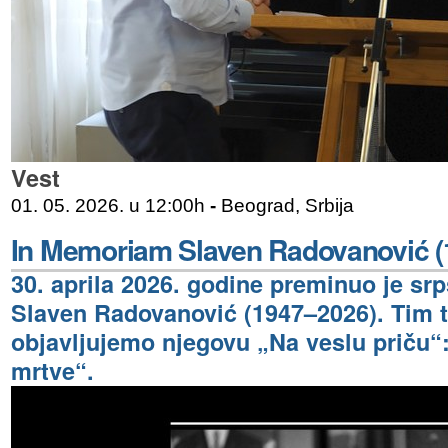
Vest
01. 05. 2026. u 12:00h
-
Beograd, Srbija
In Memoriam Slaven Radovanović (
30. aprila 2026. godine preminuo je srp
Slaven Radovanović (1947–2026). Tim
objavljujemo njegovu „Na veslu priču“:
mrtve“.