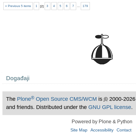
« Previous 5 items
1
[
2
]
3
4
5
6
7
...
179
Navigation
Događaji
®
The
Plone
Open Source CMS/WCM
is
©
2000-2026
and friends. Distributed under the
GNU GPL license
.
Powered by Plone & Python
Site Map
Accessibility
Contact