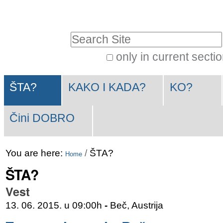
Skip
Personal
to
tools
Search Site
content.
|
only in current secti
Advanced
Skip
Navigation
Search…
to
ŠTA?
KAKO I KADA?
KO?
navigation
Čini DOBRO
You are here:
/
ŠTA?
Home
ŠTA?
Vest
13. 06. 2015. u 09:00h
-
Beč, Austrija