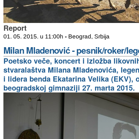
Report
01. 05. 2015. u 11:00h
-
Beograd, Srbija
Milan Mladenović - pesnik/roker/le
Poetsko veče, koncert i izložba likovn
stvaralaštva Milana Mladenovića, lege
i lidera benda Ekatarina Velika (EKV), o
beogradskoj gimnaziji 27. marta 2015.