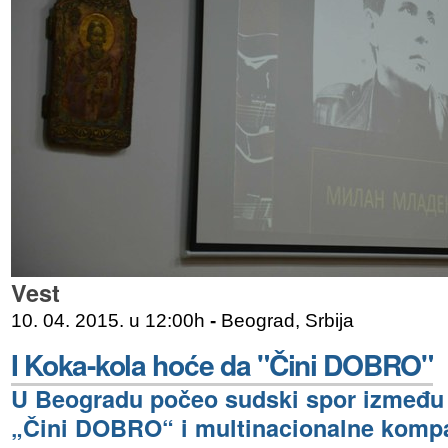
Vest
10. 04. 2015. u 12:00h
-
Beograd, Srbija
I Koka-kola hoće da "Čini DOBRO"
U Beogradu počeo sudski spor između
„Čini DOBRO“ i multinacionalne kompa