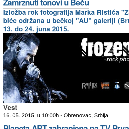
Zamrznuti tonovi u Beču
Izložba rok fotografija Marka Ristića "
biće održana u bečkoj "AU" galeriji (B
13. do 24. juna 2015.
Vest
16. 05. 2015. u 10:00h
-
Obrenovac, Srbija
Planeta ART zabranjena na TV Prva