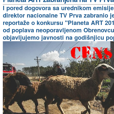
I pored dogovora sa urednikom emisije
direktor nacionalne TV Prva zabranio j
reportaže o konkursu "Planeta ART 2014"
od poplava neoporavljenom Obrenovcu
objavljujemo javnosti na godišnjicu po