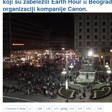
koji su zabeležili Earth Hour u Beogra
organizaciji kompanije Canon.
« Previous 5 items
1
...
169
170
171
[
172
]
173
174
175
...
178