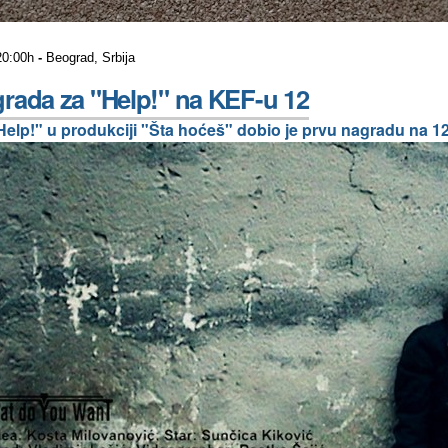
20:00h
-
Beograd, Srbija
rada za "Help!" na KEF-u 12
"Help!" u produkciji "Šta hoćeš" dobio je prvu nagradu na 1