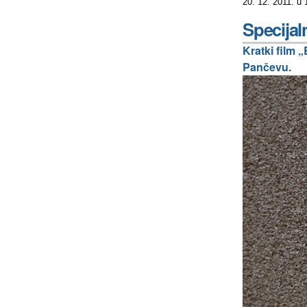
20. 12. 2011. u
Specijal
Kratki film
Pančevu.