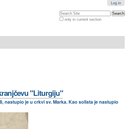
Log in
Search Site
only in current section
Advanced
Search…
ranjčevu "Liturgiju"
, nastupio je u crkvi sv. Marka. Kao solista je nastupio