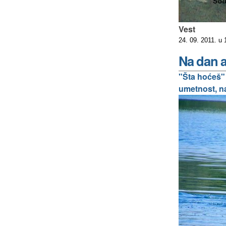
Vest
24. 09. 2011. u
Na dan a
"Šta hoćeš" 
umetnost, na