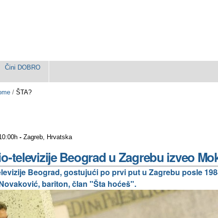
Čini DOBRO
ome
/
ŠTA?
 10:00h
-
Zagreb, Hrvatska
o-televizije Beograd u Zagrebu izveo Mok
levizije Beograd, gostujući po prvi put u Zagrebu posle 1988
ovaković, bariton, član "Šta hoćeš".