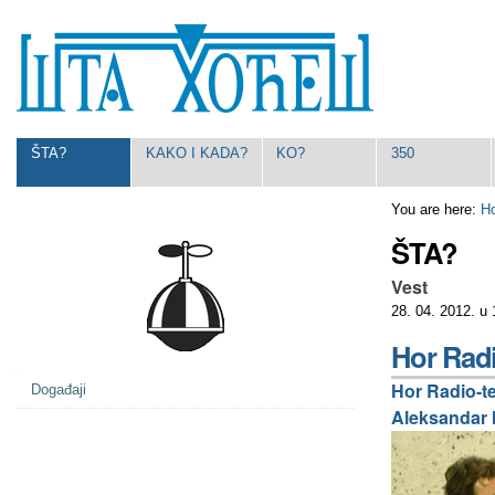
Skip
Personal
to
tools
content.
|
Skip
to
navigation
Navigation
ŠTA?
KAKO I KADA?
KO?
350
You are here:
H
ŠTA?
Vest
28. 04. 2012. u
Hor Radi
Navigation
Hor Radio-te
Događaji
Aleksandar N