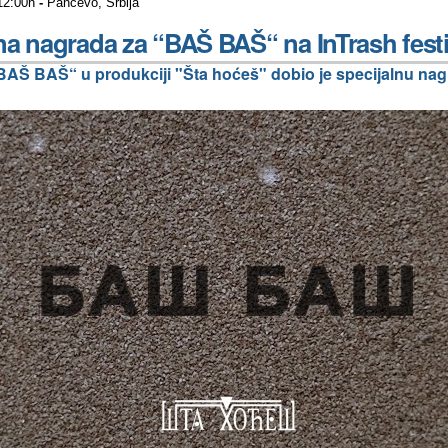
 12:00h
-
Pančevo, Srbija
na nagrada za “BAŠ BAŠ“ na InTrash fest
 „BAŠ BAŠ“ u produkciji "Šta hoćeš" dobio je specijalnu na