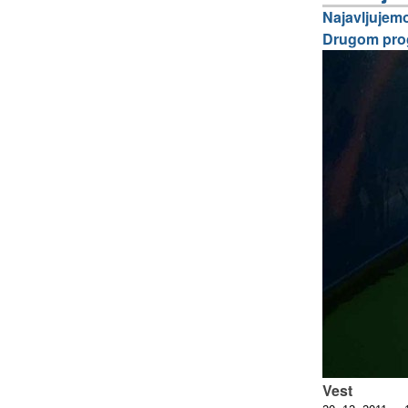
Najavljujemo
Drugom progr
Vest