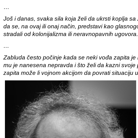
…
Još i danas, svaka sila koja želi da ukrsti koplja 
da se, na ovaj ili onaj način, predstavi kao glasnog
stradali od kolonijalizma ili neravnopavnih ugovora.
…
Zabluda često počinje kada se neki vođa zapita je 
mu je nanesena nepravda i što želi da kazni svoje 
zapita može li vojnom akcijom da povrati situaciju u