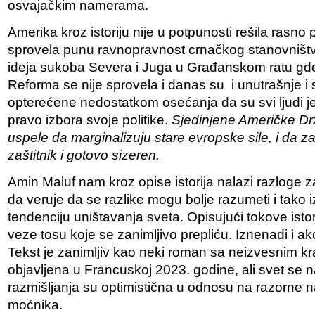
osvajačkim namerama.
Amerika kroz istoriju nije u potpunosti rešila rasno pi
sprovela punu ravnopravnost crnačkog stanovništva
ideja sukoba Severa i Juga u Građanskom ratu gde
Reforma se nije sprovela i danas su i unutrašnje i s
opterećene nedostatkom osećanja da su svi ljudi je
pravo izbora svoje politike.
Sjedinjene Američke Dr
uspele da marginalizuju stare evropske sile, i da z
zaštitnik i gotovo sizeren.
Amin Maluf nam kroz opise istorija nalazi razloge 
da veruje da se razlike mogu bolje razumeti i tako i
tendenciju uništavanja sveta. Opisujući tokove isto
veze tosu koje se zanimljivo prepliću. Iznenadi i ako 
Tekst je zanimljiv kao neki roman sa neizvesnim kr
objavljena u Francuskoj 2023. godine, ali svet se 
razmišljanja su optimistična u odnosu na razorne 
moćnika.