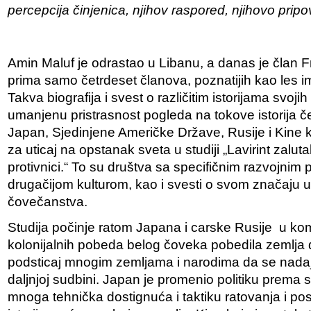
percepcija činjenica, njihov raspored, njihovo prip
Amin Maluf je odrastao u Libanu, a danas je član 
prima samo četrdeset članova, poznatijih kao les im
Takva biografija i svest o različitim istorijama svoji
umanjenu pristrasnost pogleda na tokove istorija če
Japan, Sjedinjene Američke Države, Rusije i Kine k
za uticaj na opstanak sveta u studiji „Lavirint zaluta
protivnici.“ To su društva sa specifičnim razvojnim 
drugačijom kulturom, kao i svesti o svom značaju u
čovečanstva.
Studija počinje ratom Japana i carske Rusije
u kom
kolonijalnih pobeda belog čoveka pobedila zemlja d
podsticaj mnogim zemljama i narodima da se nadaju
daljnjoj sudbini. Japan je promenio politiku prema 
mnoga tehnička dostignuća i taktiku ratovanja i po