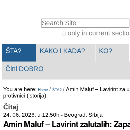
Skip
Personal
to
tools
Search Site
content.
|
only in current secti
Advanced
Skip
Navigation
Search…
to
ŠTA?
KAKO I KADA?
KO?
navigation
Čini DOBRO
You are here:
/
/
Amin Maluf – Lavirint zalu
Home
ŠTA?
protivnici (istorija)
Čitaj
24. 06. 2026. u 12:50h
-
Beograd, Srbija
Amin Maluf – Lavirint zalutalih: Zapa