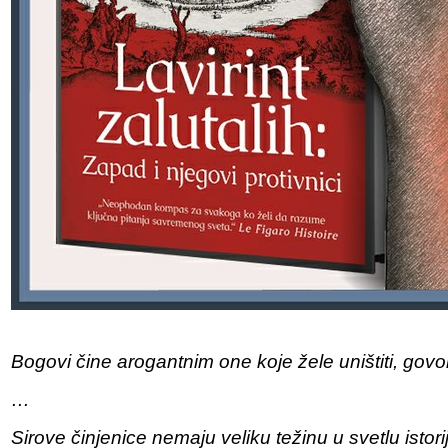
Bogovi čine arogantnim one koje žele uništiti, govori
…
Sirove činjenice nemaju veliku težinu u svetlu istori