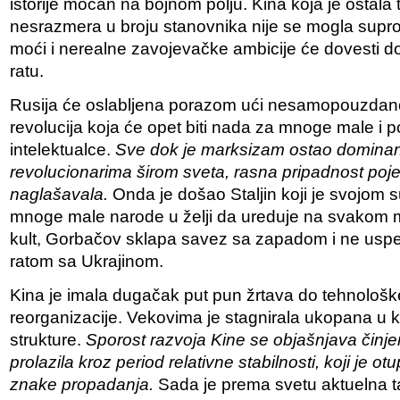
istorije moćan na bojnom polju. Kina koja je ostala t
nesrazmera u broju stanovnika nije se mogla suprots
moći i nerealne zavojevačke ambicije će dovesti d
ratu.
Rusija će oslabljena porazom ući nesamopouzdano u
revolucija koja će opet biti nada za mnoge male i 
intelektualce.
Sve dok je marksizam ostao dominan
revolucionarima širom sveta, rasna pripadnost poje
naglašavala.
Onda je došao Staljin koji je svojom
mnoge male narode u želji da ureduje na svakom 
kult, Gorbačov sklapa savez sa zapadom i ne uspe
ratom sa Ukrajinom.
Kina je imala dugačak put pun žrtava do tehnološk
reorganizacije. Vekovima je stagnirala ukopana u 
strukture.
Sporost razvoja Kine se objašnjava činje
prolazila kroz period relativne stabilnosti, koji je ot
znake propadanja.
Sada je prema svetu aktuelna ta