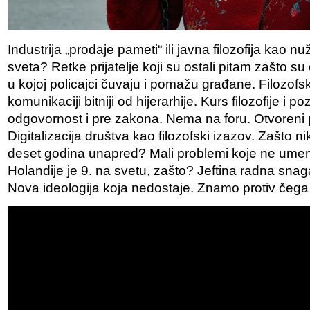
Industrija „prodaje pameti“ ili javna filozofija kao 
sveta? Retke prijatelje koji su ostali pitam zašto su 
u kojoj policajci čuvaju i pomažu građane. Filozofs
komunikaciji bitniji od hijerarhije. Kurs filozofije i po
odgovornost i pre zakona. Nema na foru. Otvoreni p
Digitalizacija društva kao filozofski izazov. Zašto n
deset godina unapred? Mali problemi koje ne ume
Holandije je 9. na svetu, zašto? Jeftina radna snag
Nova ideologija koja nedostaje. Znamo protiv čega 