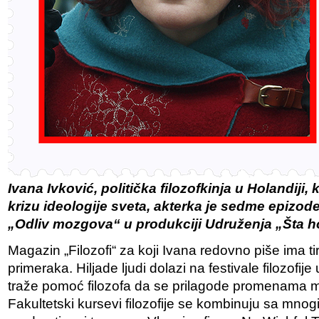
Ivana Ivković, politička filozofkinja u Holandiji,
krizu ideologije sveta, akterka je sedme epizo
„Odliv mozgova“ u produkciji Udruženja „Šta 
Magazin „Filozofi“ za koji Ivana redovno piše ima t
primeraka. Hiljade ljudi dolazi na festivale filozofij
traže pomoć filozofa da se prilagode promenama men
Fakultetski kursevi filozofije se kombinuju sa mnog