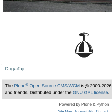
Navigation
Događaji
®
The
Plone
Open Source CMS/WCM
is
©
2000-2026
and friends. Distributed under the
GNU GPL license
.
Powered by Plone & Python
Site Map
Accessibility
Contact