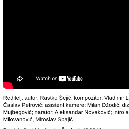
Reditelj, autor: Rastko Šejić; kompozitor: Vladimir Le
Časlav Petrović; asistent kamere: Milan Džodić; di
Mujbegović; narator: Aleksandar Novaković; intro a
Milovanović, Miroslav Spajić