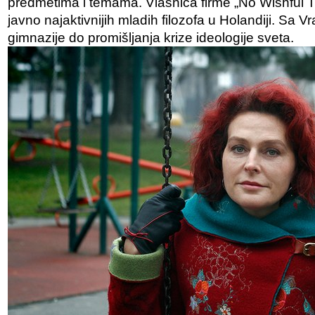
predmetima i temama. Vlasnica firme „No Wishful T
javno najaktivnijih mladih filozofa u Holandiji. Sa V
gimnazije do promišljanja krize ideologije sveta.