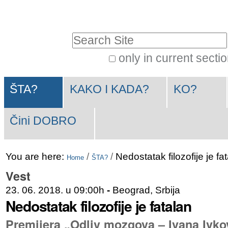
Skip
Personal
to
tools
Search Site
content.
|
only in current secti
Advanced
Skip
Navigation
Search…
to
ŠTA?
KAKO I KADA?
KO?
navigation
Čini DOBRO
You are here:
/
/
Nedostatak filozofije je fa
Home
ŠTA?
Vest
23. 06. 2018. u 09:00h
-
Beograd, Srbija
Nedostatak filozofije je fatalan
Premijera „Odliv mozgova – Ivana Ivko