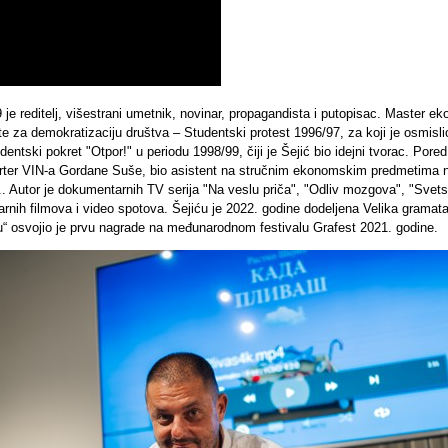
 je reditelj, višestrani umetnik, novinar, propagandista i putopisac. Master 
e za demokratizaciju društva – Studentski protest 1996/97, za koji je osmislio
udentski pokret "Otpor!" u periodu 1998/99, čiji je Šejić bio idejni tvorac. Po
porter VIN-a Gordane Suše, bio asistent na stručnim ekonomskim predmetima na
.. Autor je dokumentarnih TV serija "Na veslu priča", "Odliv mozgova", "Sve
rnih filmova i video spotova. Šejiću je 2022. godine dodeljena Velika gramata
“ osvojio je prvu nagrade na međunarodnom festivalu Grafest 2021. godine.