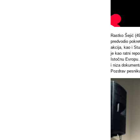
Rastko Šejić (49
predvodio pokret
akcija, kao i St
je kao ratni re
Istočnu Evropu.
i niza dokumenta
Pozdrav pesniku