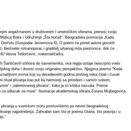
godišnjim angažmanom u društvenim i umetničkim sferama, prenosi svoju
 Matica Boke i Udruženje „Šta hoćeš“. Beogradska promocija „Kada
a Dorćolu (Gospodar Jevremova 6). O poemi će pored autora govoriti
ć, bestseler romanopisac i graditelj urbanog mita prestonice, dok će
ANU Vesna Todorčević, matematičarka.
antićevih stihova do savremenika, ova regija ostaje neiscrpno vrelo
 bokeljskog duha i donosi svoju originalnu perspektivu. Njegova poema "Kada
natljivim svima koji su devedesetih godina prošlog veka čitali i čuvali
ni ritual plivanja kao put ka harmoniji sa prirodom i samim sobom,
ste“ i „talentovanog plivača“, kako je to kritika nazvala. Prema
vo za odlazak na more“. Ilustracije akademskog slikara Zorana Mujbegovića
i plivanja u svetskom moru promovišemo po neveri beogradskog
ivanje najpotrebnija. Zahvalan sam što je poema čitana, što poezija i u
ti.“