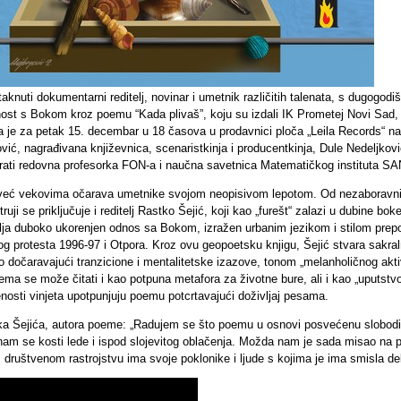
taknuti dokumentarni reditelj, novinar i umetnik različitih talenata, s dugo
st s Bokom kroz poemu “Kada plivaš”, koju su izdali IK Prometej Novi Sad,
a je za petak 15. decembar u 18 časova u prodavnici ploča „Leila Records“ n
vić, nagrađivana književnica, scenaristkinja i producentkinja, Dule Nedeljkovi
rati redovna profesorka FON-a i naučna savetnica Matematičkog instituta S
eć vekovima očarava umetnike svojom neopisivom lepotom. Od nezaboravnih Š
 struji se priključuje i reditelj Rastko Šejić, koji kao „furešt“ zalazi u dubine
lja duboko ukorenjen odnos sa Bokom, izražen urbanim jezikom i stilom prepoz
g protesta 1996-97 i Otpora. Kroz ovu geopoetsku knjigu, Šejić stvara sakral
 dočaravajući tranzicione i mentalitetske izazove, tonom „melanholičnog aktivi
ma se može čitati i kao potpuna metafora za životne bure, ali i kao „uputst
enosti vinjeta upotpunjuju poemu potcrtavajući doživljaj pesama.
ka Šejića, autora poeme: „Radujem se što poemu u osnovi posvećenu slobod
am se kosti lede i ispod slojevitog oblačenja. Možda nam je sada misao na pl
ruštvenom rastrojstvu ima svoje poklonike i ljude s kojima je ima smisla deli