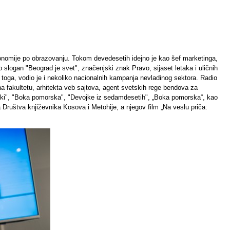
ekonomije po obrazovanju. Tokom devedesetih idejno je kao šef marketinga,
 slogan "Beograd je svet", značenjski znak Pravo, sijaset letaka i uličnih
red toga, vodio je i nekoliko nacionalnih kampanja nevladinog sektora. Radio
 fakultetu, arhitekta veb sajtova, agent svetskih rege bendova za
tski", "Boka pomorska", "Devojke iz sedamdesetih", „Boka pomorska“, kao
 Društva književnika Kosova i Metohije, a njegov film „Na veslu priča: