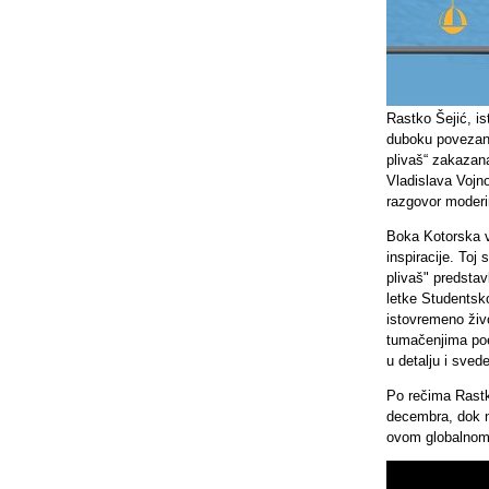
Rastko Šejić, is
duboku povezano
plivaš“ zakazan
Vladislava Vojno
razgovor moderi
Boka Kotorska v
inspiracije. Toj
plivaš" predstav
letke Studentsko
istovremeno živo
tumačenjima poe
u detalju i sved
Po rečima Rast
decembra, dok n
ovom globalnom d