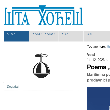
Skip
Personal
to
tools
content.
|
Skip
to
navigation
Navigation
ŠTA?
KAKO I KADA?
KO?
350
You are here:
H
Vest
14. 12. 2023. u
Poema „
Maritimna po
prodavnici p
Navigation
Događaji