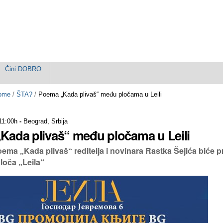
Čini DOBRO
ome
/
ŠTA?
/
Poema „Kada plivaš“ među pločama u Leili
 11:00h
-
Beograd, Srbija
Kada plivaš“ među pločama u Leili
ema „Kada plivaš“ reditelja i novinara Rastka Šejića biće 
loča „Leila“