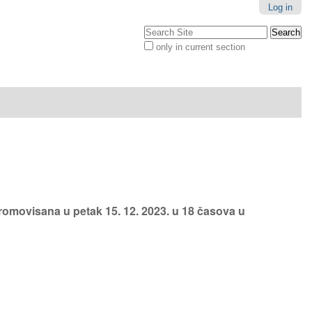
Log in
Search Site
only in current section
Advanced
Search…
promovisana u petak 15. 12. 2023. u 18 časova u