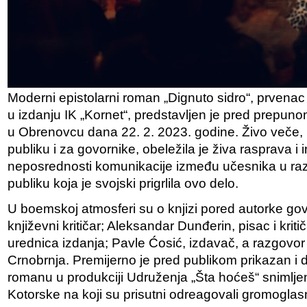
Moderni epistolarni roman „Dignuto sidro“, prvenac
u izdanju IK „Kornet“, predstavljen je pred prepuno
u Obrenovcu dana 22. 2. 2023. godine. Živo veče, p
publiku i za govornike, obeležila je živa rasprava i i
neposrednosti komunikacije između učesnika u raz
publiku koja je svojski prigrlila ovo delo.
U boemskoj atmosferi su o knjizi pored autorke govori
književni kritičar; Aleksandar Dunđerin, pisac i kriti
urednica izdanja; Pavle Ćosić, izdavač, a razgovor 
Crnobrnja. Premijerno je pred publikom prikazan i 
romanu u produkciji Udruženja „Šta hoćeš“ snimlje
Kotorske na koji su prisutni odreagovali gromogla