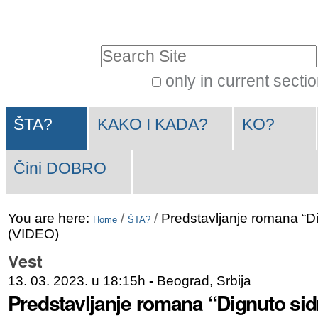
Skip
Personal
to
tools
Search Site
content.
|
only in current secti
Advanced
Skip
Navigation
Search…
to
ŠTA?
KAKO I KADA?
KO?
navigation
Čini DOBRO
You are here:
/
/
Predstavljanje romana “Di
Home
ŠTA?
(VIDEO)
Vest
13. 03. 2023. u 18:15h
-
Beograd, Srbija
Predstavljanje romana “Dignuto sidr