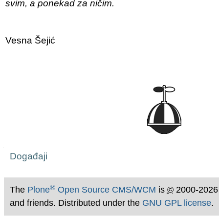
svim, a ponekad za ničim.
Vesna Šejić
Navigation
Događaji
®
The
Plone
Open Source CMS/WCM
is
©
2000-2026
and friends. Distributed under the
GNU GPL license
.