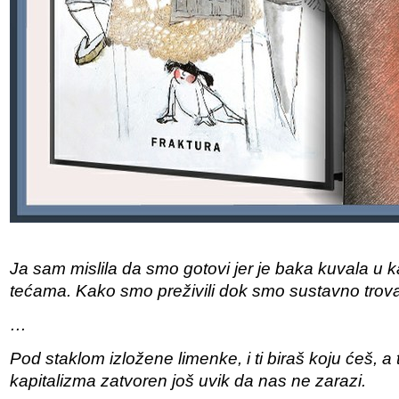
Ja sam mislila da smo gotovi jer je baka kuvala u
tećama. Kako smo preživili dok smo sustavno trova
…
Pod staklom izložene limenke, i ti biraš koju ćeš, a
kapitalizma zatvoren još uvik da nas ne zarazi.