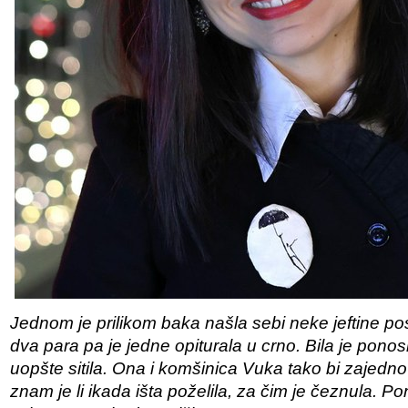
Jednom je prilikom baka našla sebi neke jeftine post
dva para pa je jedne opiturala u crno. Bila je pono
uopšte sitila. Ona i komšinica Vuka tako bi zajedno
znam je li ikada išta poželila, za čim je čeznula. P