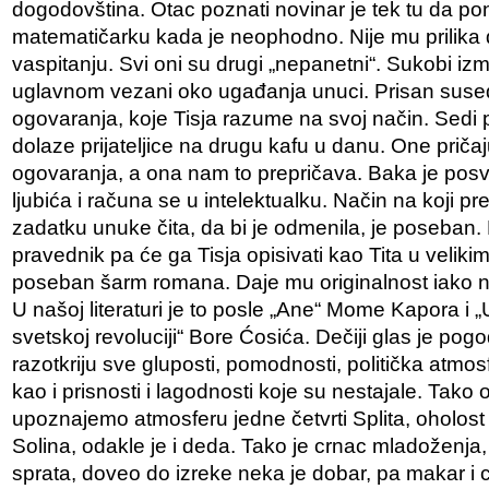
dogodovština. Otac poznati novinar je tek tu da pon
matematičarku kada je neophodno. Nije mu prilika 
vaspitanju. Svi oni su drugi „nepanetni“. Sukobi izme
uglavnom vezani oko ugađanja unuci. Prisan sused
ogovaranja, koje Tisja razume na svoj način. Sedi
dolaze prijateljice na drugu kafu u danu. One priča
ogovaranja, a ona nam to prepričava. Baka je posv
ljubića i računa se u intelektualku. Način na koji p
zadatku unuke čita, da bi je odmenila, je poseban.
pravednik pa će ga Tisja opisivati kao Tita u veliki
poseban šarm romana. Daje mu originalnost iako 
U našoj literaturi je to posle „Ane“ Mome Kapora i 
svetskoj revoluciji“ Bore Ćosića. Dečiji glas je po
razotkriju sve gluposti, pomodnosti, politička atm
kao i prisnosti i lagodnosti koje su nestajale. Tako 
upoznajemo atmosferu jedne četvrti Splita, oholost 
Solina, odakle je i deda. Tako je crnac mladoženja
sprata, doveo do izreke neka je dobar, pa makar i 