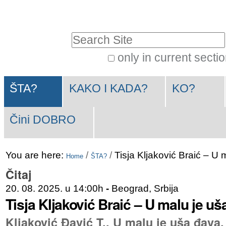
Skip
Personal
to
tools
Search Site
content.
|
only in current secti
Advanced
Skip
Navigation
Search…
to
ŠTA?
KAKO I KADA?
KO?
navigation
Čini DOBRO
You are here:
/
/
Tisja Kljaković Braić – U
Home
ŠTA?
Čitaj
20. 08. 2025. u 14:00h
-
Beograd, Srbija
Tisja Kljaković Braić – U malu je u
Kljaković Đavić T., U malu je uša đava,