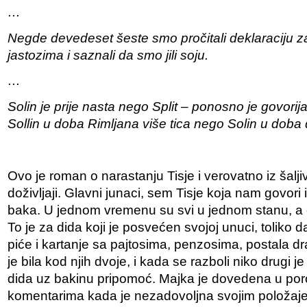
…
Negde devedeset šeste smo pročitali deklaraciju 
jastozima i saznali da smo jili soju.
…
Solin je prije nasta nego Split – ponosno je govorij
Sollin u doba Rimljana više tica nego Solin u doba 
Ovo je roman o narastanju Tisje i verovatno iz šaljiv
doživljaji. Glavni junaci, sem Tisje koja nam govori 
baka. U jednom vremenu su svi u jednom stanu, a 
To je za dida koji je posvećen svojoj unuci, toliko d
piće i kartanje sa pajtosima, penzosima, postala dr
je bila kod njih dvoje, i kada se razboli niko drugi je
dida uz bakinu pripomoć. Majka je dovedena u poro
komentarima kada je nezadovoljna svojim položajem.