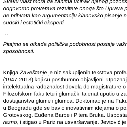
Svaku vlast mora da zanima učinak njenog pozori
odgovorno proverava rezultete onoga što Uprava p
ne prihvata kao argumentaciju klanovsko pisanje n
sudski i estetički eksperti.
…
Pitajmo se otkada politička podobnost postaje važ
sposobnosti.
Knjiga
Zaveštanje
je niz sakupljenih tekstova prof
(1947-2013) koji su posthumno objavljeni. Upozna
intelektualna radoznalost dovela do magistrature o S
Filozofskom fakultetu i glumački talenat uputio u za
dostajanstva glume i glumca. Doktorirao je na Fak
u Beogradu gde se bavio inovativnim idejama o poz
Grotovskog, Euđena Barbe i Pitera Bruka. Uspostav
razno
, i stigao u Pariz na usvaršavanje. Jevtović j