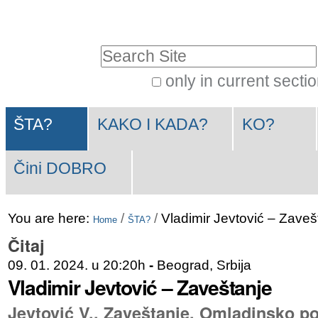
Skip
Personal
to
tools
Search Site
content.
|
only in current secti
Advanced
Skip
Navigation
Search…
to
ŠTA?
KAKO I KADA?
KO?
navigation
Čini DOBRO
You are here:
/
/
Vladimir Jevtović – Zaveš
Home
ŠTA?
Čitaj
09. 01. 2024. u 20:20h
-
Beograd, Srbija
Vladimir Jevtović – Zaveštanje
Jevtović V., Zaveštanje, Omladinsko po