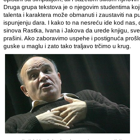
Druga grupa tekstova je o njegovim studentima koji
talenta i karaktera može obmanuti i zaustaviti na 
ispunjenju dara. I kako to na nesreću ide kod nas, d
sinova Rastka, Ivana i Jakova da urede knjigu, sve 
prašini. Ako zaboravimo uspehe i postignuća prošl
guske u maglu i zato tako traljavo trčimo u krug.