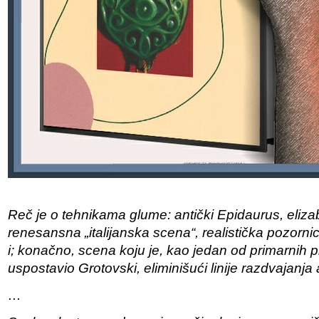
Reč je o tehnikama glume: antički Epidaurus, eliza
renesansna „italijanska scena“, realistička pozorn
i; konačno, scena koju je, kao jedan od primarnih pr
uspostavio Grotovski, eliminišući linije razdvajanja 
…