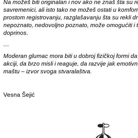
Na možeš biti originalan i nov ako ne znaš šta su rek
savremenici, ali isto tako ne možeš ostati u komforn
prostom registrovanju, razglašavanju šta su rekli 
nepoznato, nedovoljno poznato, može omogućiti i tv
doprinos.
…
Moderan glumac mora biti u dobroj fizičkoj formi da 
akciji, da brzo misli i reaguje, da razvije jak emotivni
maštu – izvor svoga stvaralaštva.
Vesna Šejić