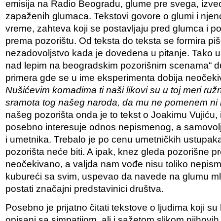
emisija na Radio Beogradu, glume pre svega, izve
zapaženih glumaca. Tekstovi govore o glumi i njeno
vreme, zahteva koji se postavljaju pred glumca i 
prema pozorištu. Od teksta do teksta se formira piš
nezadovoljstvo kada je dovedena u pitanje. Tako u
nad lepim na beogradskim pozorišnim scenama“ du
primera gde se u ime eksperimenta dobija neočekiv
Nušićevim komadima ti naši likovi su u toj meri ružn
sramota tog našeg naroda, da mu ne pomenem ni
našeg pozorišta onda je to tekst o Joakimu Vujiću, 
posebno interesuje odnos nepismenog, a samovol
i umetnika. Trebalo je po cenu umetničkih ustupaka 
pozorišta neće biti. A ipak, knez gleda pozorišne pr
neočekivano, a valjda nam vođe nisu toliko nepism
kubureći sa svim, uspevao da navede na glumu mla
postati značajni predstavinici društva.
Posebno je prijatno čitati tekstove o ljudima koji su b
opisani sa simpatijom, ali i sažetom slikom njihov