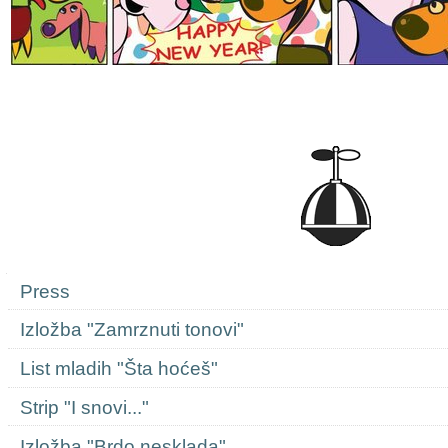
Navigation
Press
Izložba "Zamrznuti tonovi"
List mladih "Šta hoćeš"
Strip "I snovi..."
Izložba "Brdo nesklada"