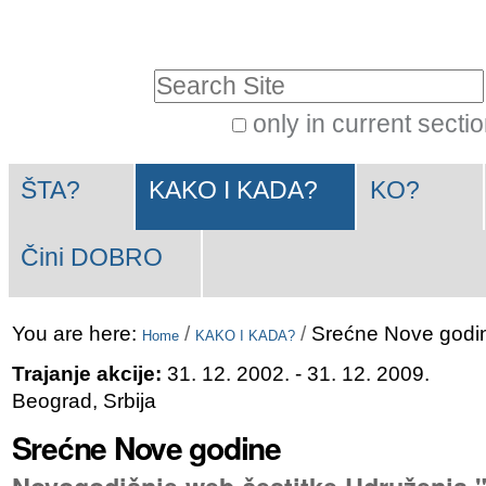
Skip
Personal
to
tools
Search Site
content.
|
only in current secti
Advanced
Skip
Navigation
Search…
to
ŠTA?
KAKO I KADA?
KO?
navigation
Čini DOBRO
You are here:
/
/
Srećne Nove godi
Home
KAKO I KADA?
Trajanje akcije:
31. 12. 2002.
- 31. 12. 2009.
Beograd, Srbija
Srećne Nove godine