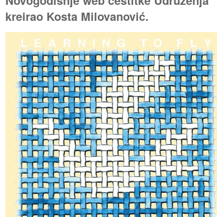
Novogodišnje web čestitke Udruženja "
kreirao Kosta Milovanović.