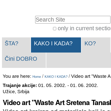
Skip
Personal
to
tools
Search Site
content.
|
only in current secti
Advanced
Skip
Navigation
Search…
to
ŠTA?
KAKO I KADA?
KO?
navigation
Čini DOBRO
You are here:
/
/
Video art "Waste A
Home
KAKO I KADA?
Trajanje akcije:
01. 05. 2002.
- 01. 06. 2002.
Užice, Srbija
Video art "Waste Art Sretena Tanas