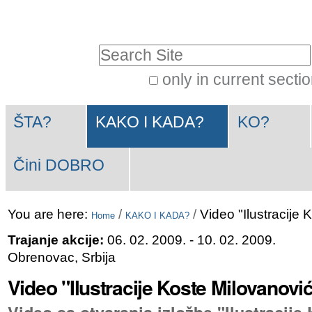
Skip
Personal
to
tools
Search Site
content.
|
only in current secti
Advanced
Skip
Navigation
Search…
to
ŠTA?
KAKO I KADA?
KO?
navigation
Čini DOBRO
You are here:
/
/
Video "Ilustracije
Home
KAKO I KADA?
Trajanje akcije:
06. 02. 2009.
- 10. 02. 2009.
Obrenovac, Srbija
Video "Ilustracije Koste Milovanovi