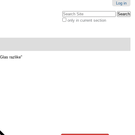
Log in
Search Site
only in current section
Advanced
Search…
Glas razlike"