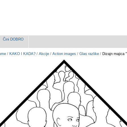
Čini DOBRO
ome
/
KAKO I KADA?
/
Akcije
/
Action images
/
Glas razlike
/
Dizajn majica "