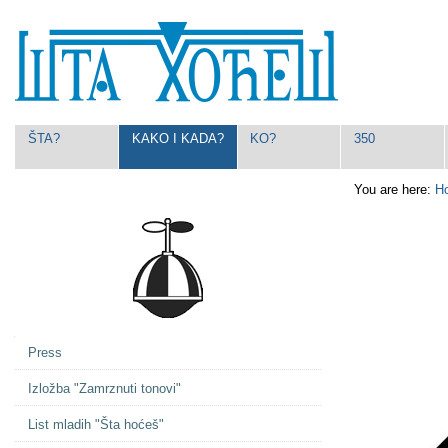
Skip
Personal
to
tools
content.
|
Skip
to
navigation
Navigation
ŠTA?
KAKO I KADA?
KO?
350
You are here:
H
Navigation
Press
Izložba "Zamrznuti tonovi"
List mladih "Šta hoćeš"