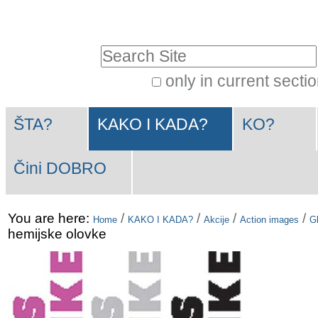
Skip
Personal
to
tools
Search Site
content.
|
only in current secti
Advanced
Skip
Navigation
Search…
to
ŠTA?
KAKO I KADA?
KO?
navigation
Čini DOBRO
You are here:
/
/
/
/
Home
KAKO I KADA?
Akcije
Action images
Gl
hemijske olovke