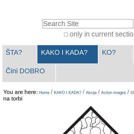
Skip
Personal
to
tools
Search Site
content.
|
only in current secti
Advanced
Skip
Navigation
Search…
to
ŠTA?
KAKO I KADA?
KO?
navigation
Čini DOBRO
You are here:
/
/
/
/
Home
KAKO I KADA?
Akcije
Action images
Gl
na torbi