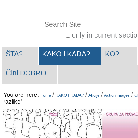
Skip
Personal
to
tools
Search Site
content.
|
only in current secti
Advanced
Skip
Navigation
Search…
to
ŠTA?
KAKO I KADA?
KO?
navigation
Čini DOBRO
You are here:
/
/
/
/
Home
KAKO I KADA?
Akcije
Action images
Gl
razlike"