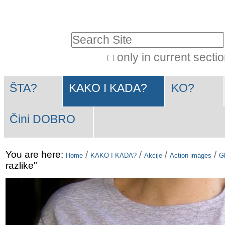
Skip
Personal
to
tools
Search Site
content.
|
only in current secti
Advanced
Skip
Navigation
Search…
to
ŠTA?
KAKO I KADA?
KO?
navigation
Čini DOBRO
You are here:
/
/
/
/
Home
KAKO I KADA?
Akcije
Action images
Gl
razlike"