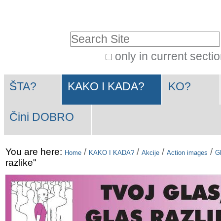
Skip
Personal
to
tools
Search Site
content.
|
only in current secti
Advanced
Skip
Navigation
Search…
to
ŠTA?
KAKO I KADA?
KO?
navigation
Čini DOBRO
You are here:
/
/
/
/
Home
KAKO I KADA?
Akcije
Action images
Gl
razlike"