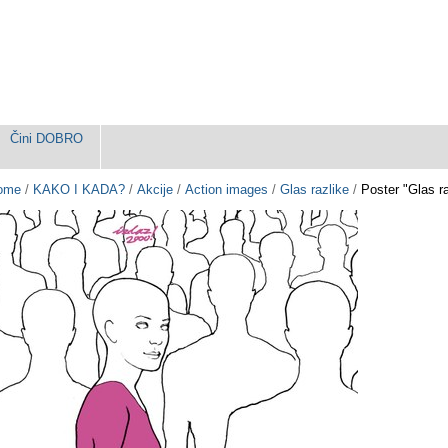
Čini DOBRO
ome
/
KAKO I KADA?
/
Akcije
/
Action images
/
Glas razlike
/
Poster "Glas ra