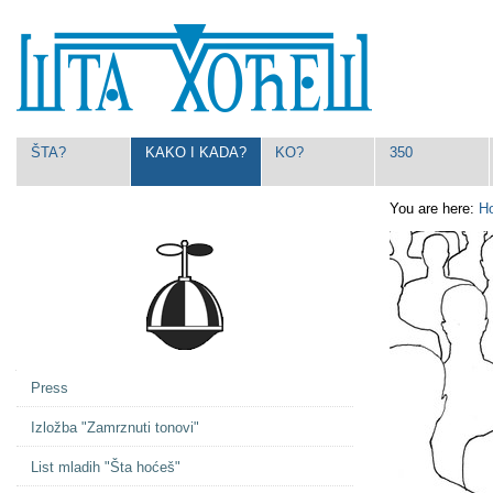
Skip
Personal
to
tools
content.
|
Skip
to
navigation
Navigation
ŠTA?
KAKO I KADA?
KO?
350
You are here:
H
Navigation
Press
Izložba "Zamrznuti tonovi"
List mladih "Šta hoćeš"