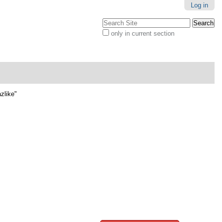
Log in
Search Site
only in current section
Advanced
Search…
zlike"