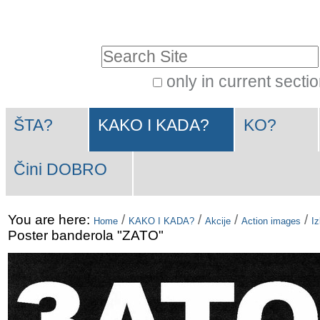
Skip
Personal
to
tools
Search Site
content.
|
only in current secti
Advanced
Skip
Navigation
Search…
to
ŠTA?
KAKO I KADA?
KO?
navigation
Čini DOBRO
You are here:
/
/
/
/
Home
KAKO I KADA?
Akcije
Action images
Iz
Poster banderola "ZATO"