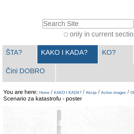
Skip
Personal
to
tools
Search Site
content.
|
only in current secti
Advanced
Skip
Navigation
Search…
to
ŠTA?
KAKO I KADA?
KO?
navigation
Čini DOBRO
You are here:
/
/
/
/
Home
KAKO I KADA?
Akcije
Action images
Ob
Scenario za katastrofu - poster